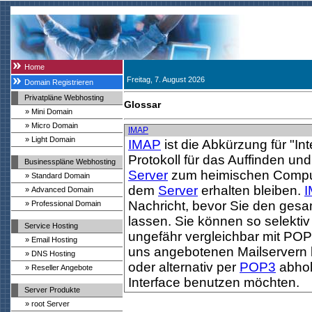
Home
Freitag, 7. August 2026
Domain Registrieren
Privatpläne Webhosting
Glossar
» Mini Domain
» Micro Domain
IMAP
» Light Domain
IMAP
ist die Abkürzung für "In
Protokoll für das Auffinden u
Businesspläne Webhosting
Server
zum heimischen Compute
» Standard Domain
dem
Server
erhalten bleiben.
» Advanced Domain
Nachricht, bevor Sie den gesa
» Professional Domain
lassen. Sie können so selektiv
Service Hosting
ungefähr vergleichbar mit PO
» Email Hosting
uns angebotenen Mailservern 
» DNS Hosting
oder alternativ per
POP3
abhol
» Reseller Angebote
Interface benutzen möchten.
Server Produkte
» root Server