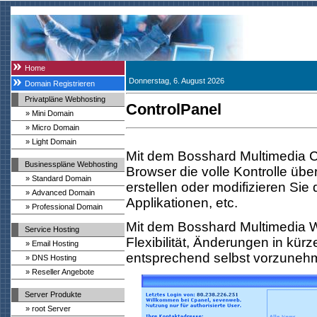
Home
Donnerstag, 6. August 2026
Domain Registrieren
Privatpläne Webhosting
ControlPanel
» Mini Domain
» Micro Domain
» Light Domain
Mit dem Bosshard Multimedia C
Businesspläne Webhosting
Browser die volle Kontrolle übe
» Standard Domain
erstellen oder modifizieren Sie
» Advanced Domain
Applikationen, etc.
» Professional Domain
Mit dem Bosshard Multimedia W
Service Hosting
Flexibilität, Änderungen in kür
» Email Hosting
entsprechend selbst vorzuneh
» DNS Hosting
» Reseller Angebote
Server Produkte
» root Server