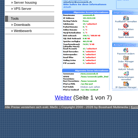
» Server housing
» VPS Server
Tools
» Downloads
» Wettbewerb
Weiter
(Seite 1 von 7)
Alle Preise verstehen sich exkl. MwSt. | Copyright 2000 - 2026 by Bosshard Multimedia |
Kont