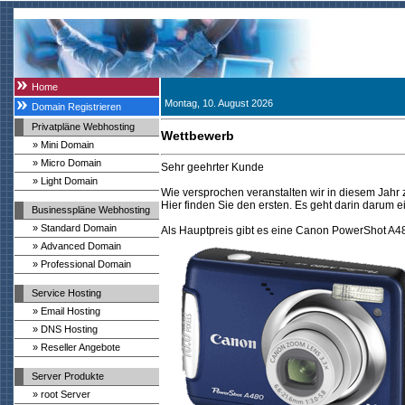
Home
Montag, 10. August 2026
Domain Registrieren
Privatpläne Webhosting
Wettbewerb
» Mini Domain
» Micro Domain
Sehr geehrter Kunde
» Light Domain
Wie versprochen veranstalten wir in diesem Jahr
Hier finden Sie den ersten. Es geht darin darum 
Businesspläne Webhosting
» Standard Domain
Als Hauptpreis gibt es eine Canon PowerShot A4
» Advanced Domain
» Professional Domain
Service Hosting
» Email Hosting
» DNS Hosting
» Reseller Angebote
Server Produkte
» root Server