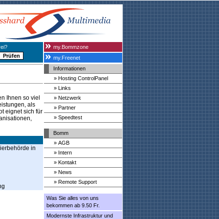
ei?
my.Bommzone
my.Freenet
Informationen
» Hosting ControlPanel
» Links
en Ihnen so viel
» Netzwerk
eistungen, als
» Partner
 eignet sich für
» Speedtest
ganisationen,
Bomm
» AGB
rierbehörde in
» Intern
» Kontakt
» News
» Remote Support
ng
Was Sie alles von uns
bekommen ab 9.50 Fr.
Modernste Infrastruktur und