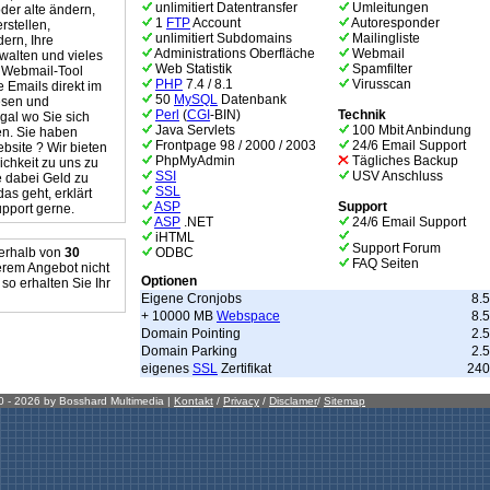
unlimitiert Datentransfer
Umleitungen
oder alte ändern,
1
FTP
Account
Autoresponder
rstellen,
unlimitiert Subdomains
Mailingliste
ern, Ihre
Administrations Oberfläche
Webmail
walten und vieles
Web Statistik
Spamfilter
m Webmail-Tool
PHP
7.4 / 8.1
Virusscan
e Emails direkt im
50
MySQL
Datenbank
esen und
Perl
(
CGI
-BIN)
Technik
gal wo Sie sich
Java Servlets
100 Mbit Anbindung
en. Sie haben
Frontpage 98 / 2000 / 2003
24/6 Email Support
ebsite ? Wir bieten
PhpMyAdmin
Tägliches Backup
ichkeit zu uns zu
SSI
USV Anschluss
 dabei Geld zu
SSL
das geht, erklärt
ASP
Support
pport gerne.
ASP
.NET
24/6 Email Support
iHTML
Support Forum
nerhalb von
30
ODBC
FAQ Seiten
erem Angebot nicht
Optionen
 so erhalten Sie Ihr
Eigene Cronjobs
8.5
+ 10000 MB
Webspace
8.5
Domain Pointing
2.5
Domain Parking
2.5
eigenes
SSL
Zertifikat
240.
00 - 2026 by Bosshard Multimedia |
Kontakt
/
Privacy
/
Disclamer
/
Sitemap