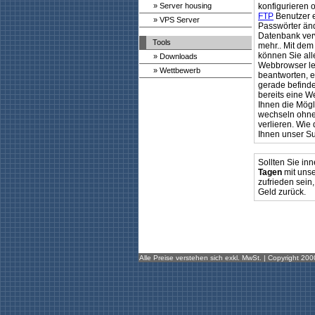
» Server housing
konfigurieren 
FTP
Benutzer e
» VPS Server
Passwörter änd
Datenbank ver
Tools
mehr.. Mit de
können Sie all
» Downloads
Webbrowser l
» Wettbewerb
beantworten, e
gerade befind
bereits eine W
Ihnen die Mögl
wechseln ohne
verlieren. Wie 
Ihnen unser Su
Sollten Sie in
Tagen
mit uns
zufrieden sein,
Geld zurück.
Alle Preise verstehen sich exkl. MwSt. | Copyright 20