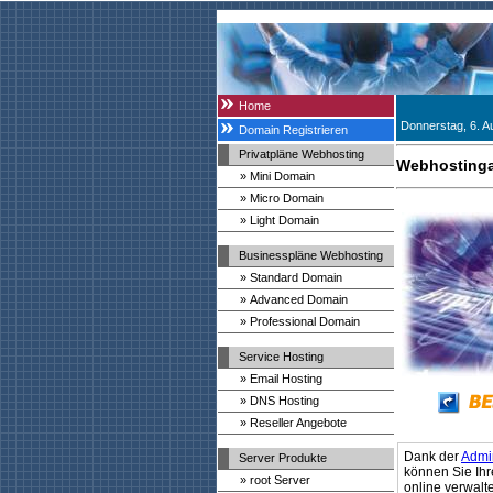
Home
Donnerstag, 6. A
Domain Registrieren
Privatpläne Webhosting
Webhostinga
» Mini Domain
» Micro Domain
» Light Domain
Businesspläne Webhosting
» Standard Domain
» Advanced Domain
» Professional Domain
Service Hosting
» Email Hosting
» DNS Hosting
» Reseller Angebote
Dank der
Admin
Server Produkte
können Sie Ih
» root Server
online verwalt