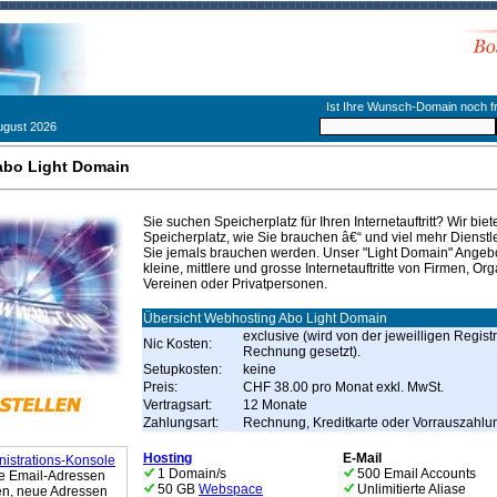
Ist Ihre Wunsch-Domain noch fr
ugust 2026
bo Light Domain
Sie suchen Speicherplatz für Ihren Internetauftritt? Wir biet
Speicherplatz, wie Sie brauchen â€“ und viel mehr Dienstl
Sie jemals brauchen werden. Unser "Light Domain" Angebot
kleine, mittlere und grosse Internetauftritte von Firmen, Or
Vereinen oder Privatpersonen.
Übersicht Webhosting Abo Light Domain
exclusive (wird von der jeweilligen Regist
Nic Kosten:
Rechnung gesetzt).
Setupkosten:
keine
Preis:
CHF 38.00 pro Monat exkl. MwSt.
Vertragsart:
12 Monate
Zahlungsart:
Rechnung, Kreditkarte oder Vorrauszahlu
Hosting
E-Mail
istrations-Konsole
1 Domain/s
500 Email Accounts
re Email-Adressen
50 GB
Webspace
Unlimitierte Aliase
en, neue Adressen