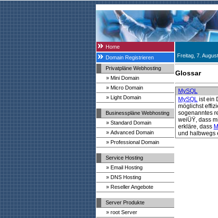
Home
Freitag, 7. Augus
Domain Registrieren
Privatpläne Webhosting
Glossar
» Mini Domain
» Micro Domain
MySQL
» Light Domain
MySQL
ist ein
möglichst effi
sogenanntes re
Businesspläne Webhosting
weiÜŸ, dass mi
» Standard Domain
erkläre, dass
M
» Advanced Domain
und halbwegs 
» Professional Domain
Service Hosting
» Email Hosting
» DNS Hosting
» Reseller Angebote
Server Produkte
» root Server