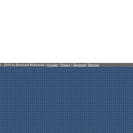
00 - 2026 by Bosshard Multimedia |
Kontakt
/
Privacy
/
Disclamer
/
Sitemap