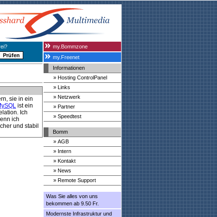
ei?
my.Bommzone
my.Freenet
Informationen
» Hosting ControlPanel
» Links
» Netzwerk
n, sie in ein
MySQL
ist ein
» Partner
lation. Ich
» Speedtest
wenn ich
cher und stabil
Bomm
» AGB
» Intern
» Kontakt
» News
» Remote Support
Was Sie alles von uns
bekommen ab 9.50 Fr.
Modernste Infrastruktur und