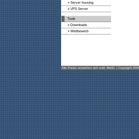
» Server housing
» VPS Server
Tools
» Downloads
» Wettbewerb
Alle Preise verstehen sich exkl. MwSt. | Copyright 20